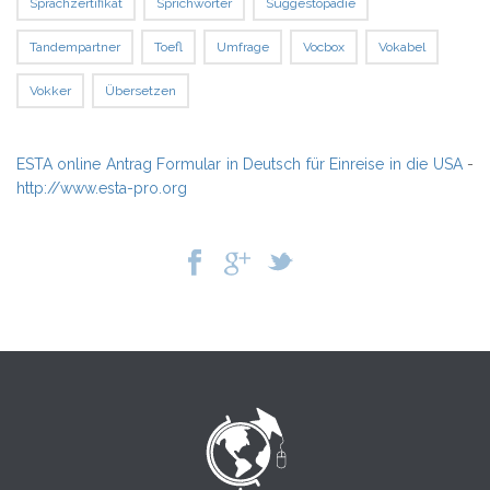
Sprachzertifikat
Sprichwörter
Suggestopädie
Tandempartner
Toefl
Umfrage
Vocbox
Vokabel
Vokker
Übersetzen
ESTA online Antrag Formular in Deutsch für Einreise in die USA
-
http://www.esta-pro.org