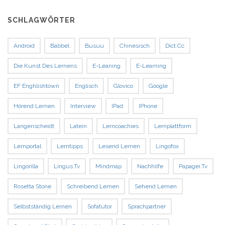
SCHLAGWÖRTER
Android
Babbel
Busuu
Chinesisch
Dict.cc
Die Kunst Des Lernens
E-Leaning
E-Learning
EF Enghlishtown
Englisch
Glovico
Google
Hörend Lernen
Interview
IPad
IPhone
Langenscheidt
Latein
Lerncoachies
Lernplattform
Lernportal
Lerntipps
Lesend Lernen
Lingofox
Lingorilla
Lingus.tv
Mindmap
Nachhilfe
Papagei.tv
Rosetta Stone
Schreibend Lernen
Sehend Lernen
Selbstständig Lernen
Sofatutor
Sprachpartner