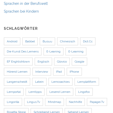
Sprachen in der Berufswelt
Sprachen bei Kindern
SCHLAGWÖRTER
Android
Babbel
Busuu
Chinesisch
Dict.cc
Die Kunst Des Lernens
E-Leaning
E-Learning
EF Enghlishtown
Englisch
Glovico
Google
Hörend Lernen
Interview
IPad
IPhone
Langenscheidt
Latein
Lerncoachies
Lernplattform
Lernportal
Lerntipps
Lesend Lernen
Lingofox
Lingorilla
Lingus.tv
Mindmap
Nachhilfe
Papagei.tv
Rosetta Stone
Schreibend Lernen
Sehend Lernen