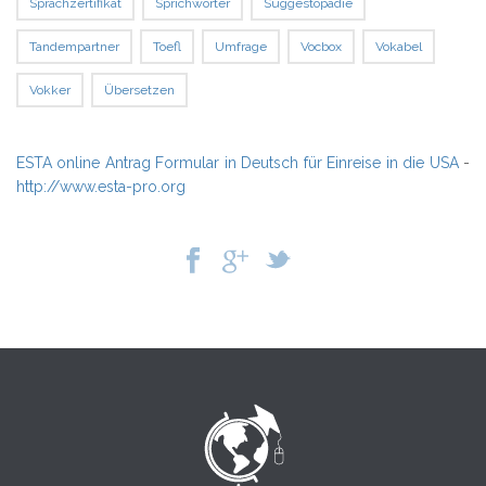
Sprachzertifikat
Sprichwörter
Suggestopädie
Tandempartner
Toefl
Umfrage
Vocbox
Vokabel
Vokker
Übersetzen
ESTA online Antrag Formular in Deutsch für Einreise in die USA
-
http://www.esta-pro.org