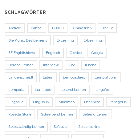
SCHLAGWÖRTER
Android
Babbel
Busuu
Chinesisch
Dict.cc
Die Kunst Des Lernens
E-Leaning
E-Learning
EF Enghlishtown
Englisch
Glovico
Google
Hörend Lernen
Interview
IPad
IPhone
Langenscheidt
Latein
Lerncoachies
Lernplattform
Lernportal
Lerntipps
Lesend Lernen
Lingofox
Lingorilla
Lingus.tv
Mindmap
Nachhilfe
Papagei.tv
Rosetta Stone
Schreibend Lernen
Sehend Lernen
Selbstständig Lernen
Sofatutor
Sprachpartner