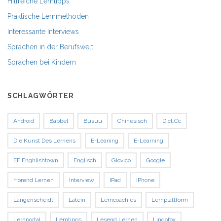
Hilfreiche Lerntipps
Praktische Lernmethoden
Interessante Interviews
Sprachen in der Berufswelt
Sprachen bei Kindern
SCHLAGWÖRTER
Android
Babbel
Busuu
Chinesisch
Dict.cc
Die Kunst Des Lernens
E-Leaning
E-Learning
EF Enghlishtown
Englisch
Glovico
Google
Hörend Lernen
Interview
IPad
IPhone
Langenscheidt
Latein
Lerncoachies
Lernplattform
Lernportal
Lerntipps
Lesend Lernen
Lingofox