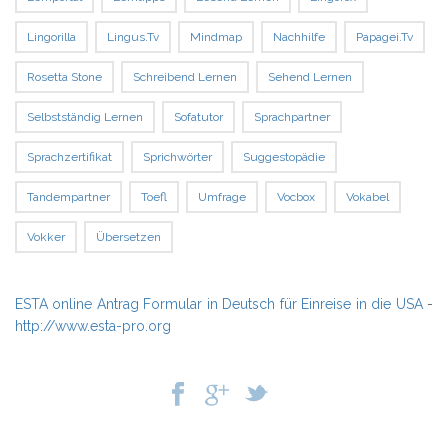
Lingorilla
Lingus.tv
Mindmap
Nachhilfe
Papagei.tv
Rosetta Stone
Schreibend Lernen
Sehend Lernen
Selbstständig Lernen
Sofatutor
Sprachpartner
Sprachzertifikat
Sprichwörter
Suggestopädie
Tandempartner
Toefl
Umfrage
Vocbox
Vokabel
Vokker
Übersetzen
ESTA online Antrag Formular in Deutsch für Einreise in die USA
-
http://www.esta-pro.org