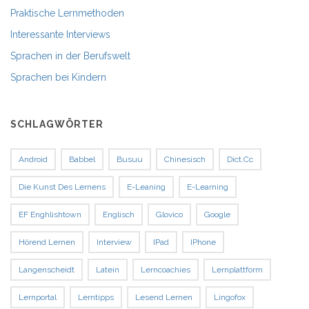
Praktische Lernmethoden
Interessante Interviews
Sprachen in der Berufswelt
Sprachen bei Kindern
SCHLAGWÖRTER
Android
Babbel
Busuu
Chinesisch
Dict.cc
Die Kunst Des Lernens
E-Leaning
E-Learning
EF Enghlishtown
Englisch
Glovico
Google
Hörend Lernen
Interview
IPad
IPhone
Langenscheidt
Latein
Lerncoachies
Lernplattform
Lernportal
Lerntipps
Lesend Lernen
Lingofox