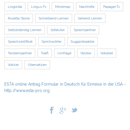
Lingorilla
Lingus.tv
Mindmap
Nachhilfe
Papagei.tv
Rosetta Stone
Schreibend Lernen
Sehend Lernen
Selbstständig Lernen
Sofatutor
Sprachpartner
Sprachzertifikat
Sprichwörter
Suggestopädie
Tandempartner
Toefl
Umfrage
Vocbox
Vokabel
Vokker
Übersetzen
ESTA online Antrag Formular in Deutsch für Einreise in die USA
-
http://www.esta-pro.org