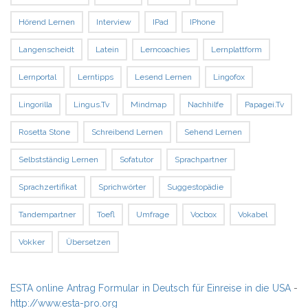
Hörend Lernen
Interview
IPad
IPhone
Langenscheidt
Latein
Lerncoachies
Lernplattform
Lernportal
Lerntipps
Lesend Lernen
Lingofox
Lingorilla
Lingus.tv
Mindmap
Nachhilfe
Papagei.tv
Rosetta Stone
Schreibend Lernen
Sehend Lernen
Selbstständig Lernen
Sofatutor
Sprachpartner
Sprachzertifikat
Sprichwörter
Suggestopädie
Tandempartner
Toefl
Umfrage
Vocbox
Vokabel
Vokker
Übersetzen
ESTA online Antrag Formular in Deutsch für Einreise in die USA
-
http://www.esta-pro.org