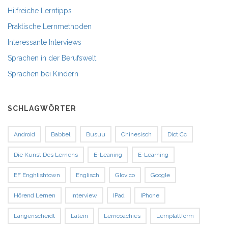
Hilfreiche Lerntipps
Praktische Lernmethoden
Interessante Interviews
Sprachen in der Berufswelt
Sprachen bei Kindern
SCHLAGWÖRTER
Android
Babbel
Busuu
Chinesisch
Dict.cc
Die Kunst Des Lernens
E-Leaning
E-Learning
EF Enghlishtown
Englisch
Glovico
Google
Hörend Lernen
Interview
IPad
IPhone
Langenscheidt
Latein
Lerncoachies
Lernplattform