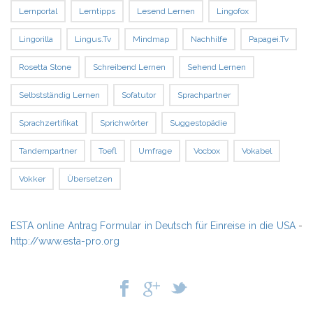
Lernportal
Lerntipps
Lesend Lernen
Lingofox
Lingorilla
Lingus.tv
Mindmap
Nachhilfe
Papagei.tv
Rosetta Stone
Schreibend Lernen
Sehend Lernen
Selbstständig Lernen
Sofatutor
Sprachpartner
Sprachzertifikat
Sprichwörter
Suggestopädie
Tandempartner
Toefl
Umfrage
Vocbox
Vokabel
Vokker
Übersetzen
ESTA online Antrag Formular in Deutsch für Einreise in die USA
-
http://www.esta-pro.org