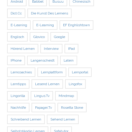
Android
Babbel
Busuu
Chinesisch
Dict.cc
Die Kunst Des Lernens
E-Leaning
E-Learning
EF Enghlishtown
Englisch
Glovico
Google
Hörend Lernen
Interview
IPad
IPhone
Langenscheidt
Latein
Lerncoachies
Lernplattform
Lernportal
Lerntipps
Lesend Lernen
Lingofox
Lingorilla
Lingus.tv
Mindmap
Nachhilfe
Papagei.tv
Rosetta Stone
Schreibend Lernen
Sehend Lernen
Selbstständig Lernen
Sofatutor