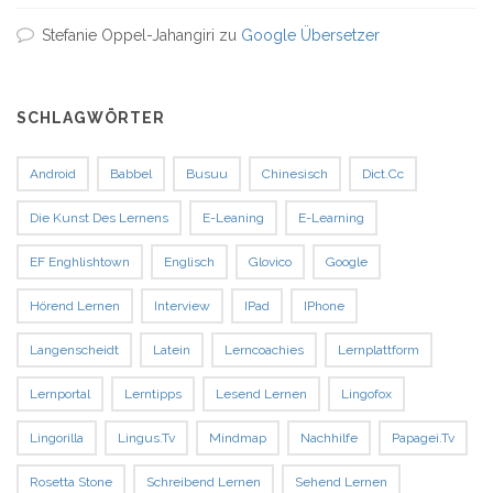
Stefanie Oppel-Jahangiri
zu
Google Übersetzer
SCHLAGWÖRTER
Android
Babbel
Busuu
Chinesisch
Dict.cc
Die Kunst Des Lernens
E-Leaning
E-Learning
EF Enghlishtown
Englisch
Glovico
Google
Hörend Lernen
Interview
IPad
IPhone
Langenscheidt
Latein
Lerncoachies
Lernplattform
Lernportal
Lerntipps
Lesend Lernen
Lingofox
Lingorilla
Lingus.tv
Mindmap
Nachhilfe
Papagei.tv
Rosetta Stone
Schreibend Lernen
Sehend Lernen