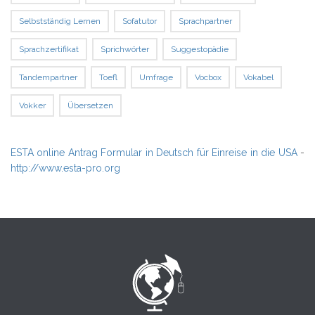
Selbstständig Lernen
Sofatutor
Sprachpartner
Sprachzertifikat
Sprichwörter
Suggestopädie
Tandempartner
Toefl
Umfrage
Vocbox
Vokabel
Vokker
Übersetzen
ESTA online Antrag Formular in Deutsch für Einreise in die USA
-
http://www.esta-pro.org