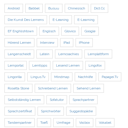
Android
Babbel
Busuu
Chinesisch
Dict.cc
Die Kunst Des Lernens
E-Leaning
E-Learning
EF Enghlishtown
Englisch
Glovico
Google
Hörend Lernen
Interview
IPad
IPhone
Langenscheidt
Latein
Lerncoachies
Lernplattform
Lernportal
Lerntipps
Lesend Lernen
Lingofox
Lingorilla
Lingus.tv
Mindmap
Nachhilfe
Papagei.tv
Rosetta Stone
Schreibend Lernen
Sehend Lernen
Selbstständig Lernen
Sofatutor
Sprachpartner
Sprachzertifikat
Sprichwörter
Suggestopädie
Tandempartner
Toefl
Umfrage
Vocbox
Vokabel