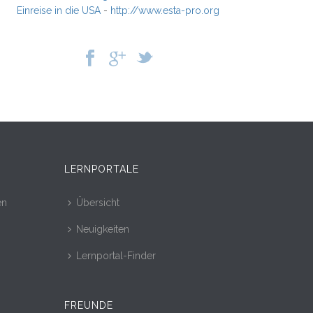
Einreise in die USA
-
http://www.esta-pro.org
LERNPORTALE
en
Übersicht
Neuigkeiten
Lernportal-Finder
FREUNDE