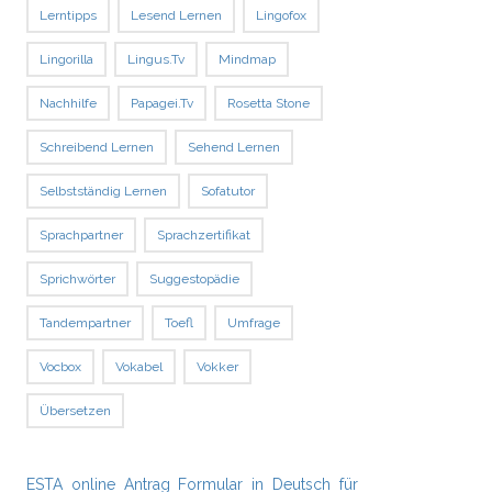
Lerntipps
Lesend Lernen
Lingofox
Lingorilla
Lingus.tv
Mindmap
Nachhilfe
Papagei.tv
Rosetta Stone
Schreibend Lernen
Sehend Lernen
Selbstständig Lernen
Sofatutor
Sprachpartner
Sprachzertifikat
Sprichwörter
Suggestopädie
Tandempartner
Toefl
Umfrage
Vocbox
Vokabel
Vokker
Übersetzen
ESTA online Antrag Formular in Deutsch für