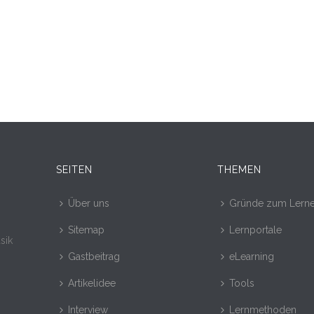
SEITEN
THEMEN
Über uns
Gründe zum Lern
Sitemap
Lernportale
sik
Gastbeitrag
eLearning
Artikelidee
Tools
Interview
Lernmethoden