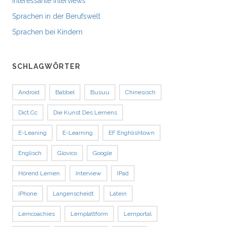
Interessante Interviews
Sprachen in der Berufswelt
Sprachen bei Kindern
SCHLAGWÖRTER
Android
Babbel
Busuu
Chinesisch
Dict.cc
Die Kunst Des Lernens
E-Leaning
E-Learning
EF Enghlishtown
Englisch
Glovico
Google
Hörend Lernen
Interview
IPad
IPhone
Langenscheidt
Latein
Lerncoachies
Lernplattform
Lernportal