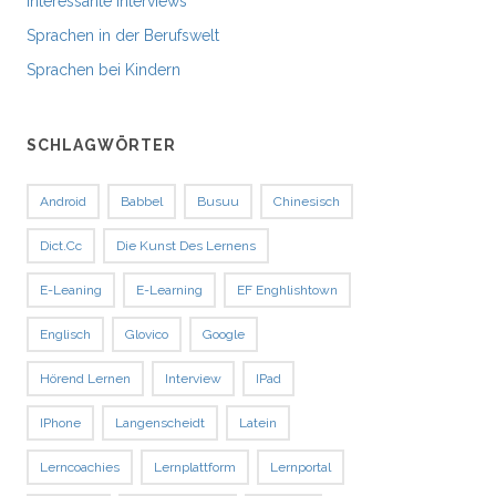
Interessante Interviews
Sprachen in der Berufswelt
Sprachen bei Kindern
SCHLAGWÖRTER
Android
Babbel
Busuu
Chinesisch
Dict.cc
Die Kunst Des Lernens
E-Leaning
E-Learning
EF Enghlishtown
Englisch
Glovico
Google
Hörend Lernen
Interview
IPad
IPhone
Langenscheidt
Latein
Lerncoachies
Lernplattform
Lernportal