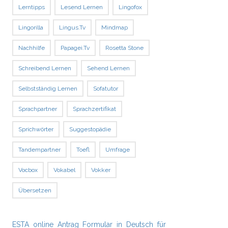
Lerntipps
Lesend Lernen
Lingofox
Lingorilla
Lingus.tv
Mindmap
Nachhilfe
Papagei.tv
Rosetta Stone
Schreibend Lernen
Sehend Lernen
Selbstständig Lernen
Sofatutor
Sprachpartner
Sprachzertifikat
Sprichwörter
Suggestopädie
Tandempartner
Toefl
Umfrage
Vocbox
Vokabel
Vokker
Übersetzen
ESTA online Antrag Formular in Deutsch für