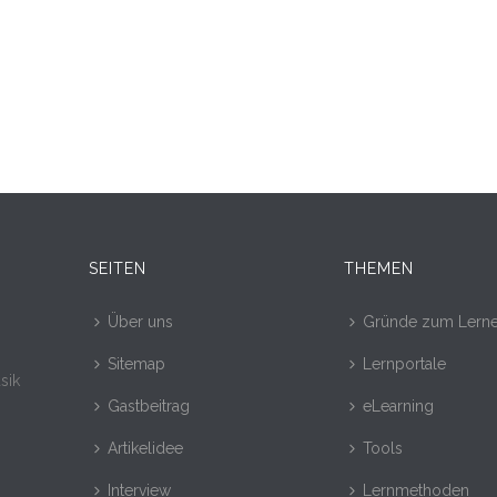
SEITEN
THEMEN
Über uns
Gründe zum Lern
Sitemap
Lernportale
sik
Gastbeitrag
eLearning
Artikelidee
Tools
Interview
Lernmethoden