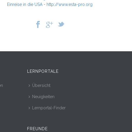
Einreise in die USA
-
http://www.esta-pro.org
LERNPORTALE
en
Übersicht
Neuigkeiten
Lernportal-Finder
FREUNDE