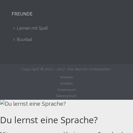
FREUNDE
Lernen mit Spaß
Buurtaal
Copyright © 2010 - 2017. Alle Rechte vorbehalten.
Werben
Kontakt
Impressum
Datenschutz
Du lernst eine Sprache?