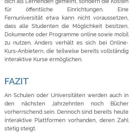
dich als Lernenden gemeint, sondern die Kosten
für öffentliche Einrichtungen. Eine
Fernuniversität etwa kann nicht voraussetzen,
dass alle Studenten die Möglichkeit besitzen,
Dokumente oder Programme online sowie mobil
zu nutzen. Anders verhält es sich bei Online-
Kurs-Anbietern, die teilweise bereits vollständig
interaktive Kurse ermöglichen.
FAZIT
An Schulen oder Universitäten werden auch in
den nächsten Jahrzehnten noch Bücher
vorherrschend sein. Dennoch sind bereits heute
interaktive Plattformen vorhanden, deren Zahl
stetig steigt.