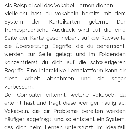
Als Beispiel soll das Vokabel-Lernen dienen:
Vielleicht hast du Vokabeln bereits mit dem
System der Karteikarten gelernt. Der
fremdsprachliche Ausdruck wird auf die eine
Seite der Karte geschrieben, auf die Rückseite
die Übersetzung. Begriffe, die du beherrscht,
werden zur Seite gelegt und im Folgenden
konzentrierst du dich auf die schwierigeren
Begriffe. Eine interaktive Lernplattform kann dir
diese Arbeit abnehmen und sie sogar
verbessern.
Der Computer erkennt, welche Vokabeln du
erlernt hast und fragt diese weniger häufig ab.
Vokabeln, die dir Probleme bereiten werden
häufiger abgefragt, und so entsteht ein System,
das dich beim Lernen unterstützt. Im Idealfall