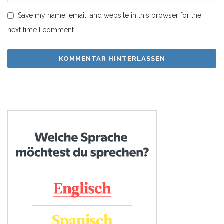
Save my name, email, and website in this browser for the
next time I comment.