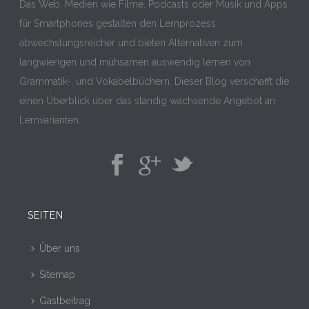
Das Web, Medien wie Filme, Podcasts oder Musik und Apps
für Smartphones gestalten den Lernprozess
abwechslungsreicher und bieten Alternativen zum
langwierigen und mühsamen auswendig lernen von
Grammatik-, und Vokabelbüchern. Dieser Blog verschafft die
einen Überblick über das ständig wachsende Angebot an
Lernvarianten.
SEITEN
Über uns
Sitemap
Gastbeitrag