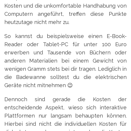
Kosten und die unkomfortable Handhabung von
Computern angeführt, treffen diese Punkte
heutzutage nicht mehr zu.
So kannst du beispielsweise einen E-Book-
Reader oder Tablet-PC für unter 100 Euro
erwerben und Tausende von Büchern oder
anderen Materialien bei einem Gewicht von
wenigen Gramm stets bei dir tragen. Lediglich in
die Badewanne solltest du die elektrischen
Geräte nicht mitnehmen 😉
Dennoch sind gerade die Kosten der
entscheidende Aspekt, wieso sich interaktive
Plattformen nur langsam behaupten können.
Hierbei sind nicht die individuellen Kosten für