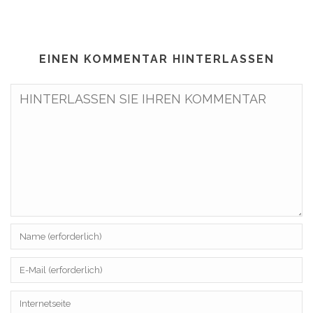
EINEN KOMMENTAR HINTERLASSEN