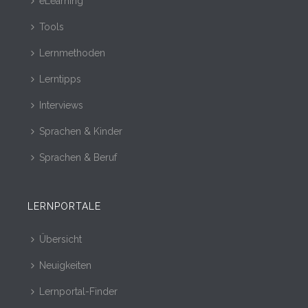
eLearning
Tools
Lernmethoden
Lerntipps
Interviews
Sprachen & Kinder
Sprachen & Beruf
LERNPORTALE
Übersicht
Neuigkeiten
Lernportal-Finder