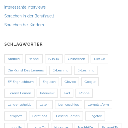
Interessante Interviews
Sprachen in der Berufswelt
Sprachen bei Kindern
SCHLAGWÖRTER
Android
Babbel
Busuu
Chinesisch
Dict.cc
Die Kunst Des Lernens
E-Leaning
E-Learning
EF Enghlishtown
Englisch
Glovico
Google
Hörend Lernen
Interview
IPad
IPhone
Langenscheidt
Latein
Lerncoachies
Lernplattform
Lernportal
Lerntipps
Lesend Lernen
Lingofox
Lingorilla
Lingus.tv
Mindmap
Nachhilfe
Papagei.tv