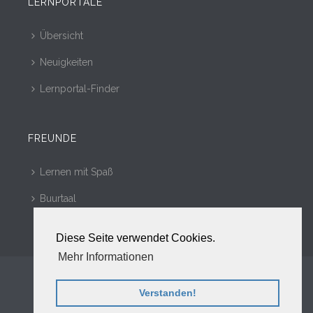
LERNPORTALE
Übersicht
Neuigkeiten
Lernportal-Finder
FREUNDE
Lernen mit Spaß
Buurtaal
Diese Seite verwendet Cookies.
Mehr Informationen
Copyright © 2010 - 2017. Alle Rechte vorbehalten.
Werben
Verstanden!
Kontakt