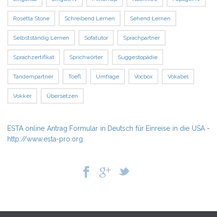
Rosetta Stone
Schreibend Lernen
Sehend Lernen
Selbstständig Lernen
Sofatutor
Sprachpartner
Sprachzertifikat
Sprichwörter
Suggestopädie
Tandempartner
Toefl
Umfrage
Vocbox
Vokabel
Vokker
Übersetzen
ESTA online Antrag Formular in Deutsch für Einreise in die USA
-
http://www.esta-pro.org