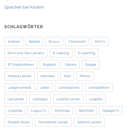
Sprachen bei Kindern
SCHLAGWÖRTER
Android
Babbel
Busuu
Chinesisch
Dict.cc
Die Kunst Des Lernens
E-Leaning
E-Learning
EF Enghlishtown
Englisch
Glovico
Google
Hörend Lernen
Interview
IPad
IPhone
Langenscheidt
Latein
Lerncoachies
Lernplattform
Lernportal
Lerntipps
Lesend Lernen
Lingofox
Lingorilla
Lingus.tv
Mindmap
Nachhilfe
Papagei.tv
Rosetta Stone
Schreibend Lernen
Sehend Lernen