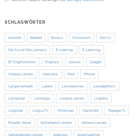
SCHLAGWÖRTER
Android
Babbel
Busuu
Chinesisch
Dict.cc
Die Kunst Des Lernens
E-Leaning
E-Learning
EF Enghlishtown
Englisch
Glovico
Google
Hörend Lernen
Interview
IPad
IPhone
Langenscheidt
Latein
Lerncoachies
Lernplattform
Lernportal
Lerntipps
Lesend Lernen
Lingofox
Lingorilla
Lingus.tv
Mindmap
Nachhilfe
Papagei.tv
Rosetta Stone
Schreibend Lernen
Sehend Lernen
Selbstständig Lernen
Sofatutor
Sprachpartner