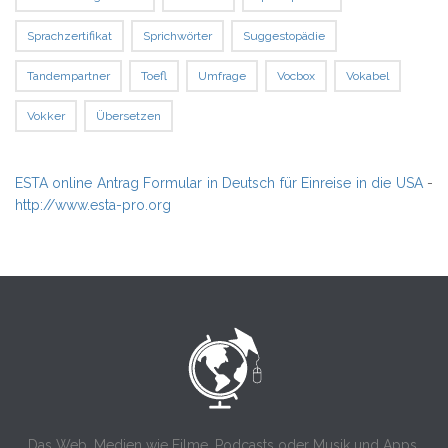
Sprachzertifikat
Sprichwörter
Suggestopädie
Tandempartner
Toefl
Umfrage
Vocbox
Vokabel
Vokker
Übersetzen
ESTA online Antrag Formular in Deutsch für Einreise in die USA
-
http://www.esta-pro.org
Das Web, Medien wie Filme, Podcasts oder Musik und Apps