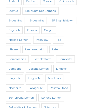
Android
Babbel
Busuu
Chinesisch
Dict.cc
Die Kunst Des Lernens
E-Leaning
E-Learning
EF Enghlishtown
Englisch
Glovico
Google
Hörend Lernen
Interview
IPad
IPhone
Langenscheidt
Latein
Lerncoachies
Lernplattform
Lernportal
Lerntipps
Lesend Lernen
Lingofox
Lingorilla
Lingus.tv
Mindmap
Nachhilfe
Papagei.tv
Rosetta Stone
Schreibend Lernen
Sehend Lernen
Selbstständig Lernen
Sofatutor