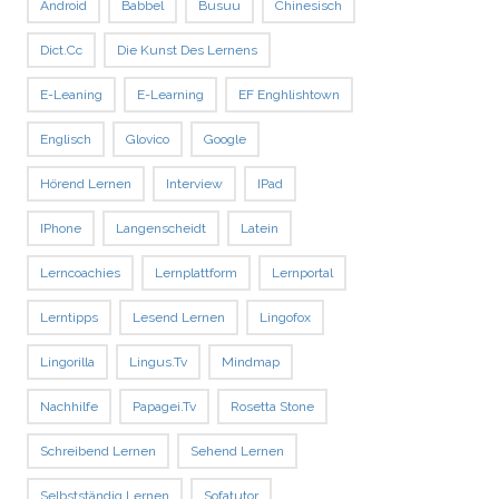
Android
Babbel
Busuu
Chinesisch
Dict.cc
Die Kunst Des Lernens
E-Leaning
E-Learning
EF Enghlishtown
Englisch
Glovico
Google
Hörend Lernen
Interview
IPad
IPhone
Langenscheidt
Latein
Lerncoachies
Lernplattform
Lernportal
Lerntipps
Lesend Lernen
Lingofox
Lingorilla
Lingus.tv
Mindmap
Nachhilfe
Papagei.tv
Rosetta Stone
Schreibend Lernen
Sehend Lernen
Selbstständig Lernen
Sofatutor