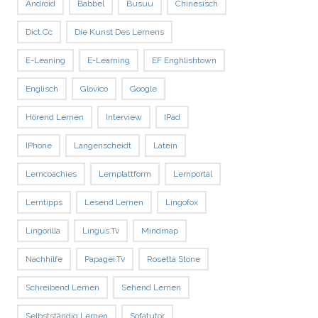
Android
Babbel
Busuu
Chinesisch
Dict.cc
Die Kunst Des Lernens
E-Leaning
E-Learning
EF Enghlishtown
Englisch
Glovico
Google
Hörend Lernen
Interview
IPad
IPhone
Langenscheidt
Latein
Lerncoachies
Lernplattform
Lernportal
Lerntipps
Lesend Lernen
Lingofox
Lingorilla
Lingus.tv
Mindmap
Nachhilfe
Papagei.tv
Rosetta Stone
Schreibend Lernen
Sehend Lernen
Selbstständig Lernen
Sofatutor