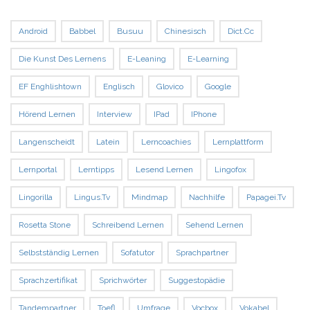
Android
Babbel
Busuu
Chinesisch
Dict.cc
Die Kunst Des Lernens
E-Leaning
E-Learning
EF Enghlishtown
Englisch
Glovico
Google
Hörend Lernen
Interview
IPad
IPhone
Langenscheidt
Latein
Lerncoachies
Lernplattform
Lernportal
Lerntipps
Lesend Lernen
Lingofox
Lingorilla
Lingus.tv
Mindmap
Nachhilfe
Papagei.tv
Rosetta Stone
Schreibend Lernen
Sehend Lernen
Selbstständig Lernen
Sofatutor
Sprachpartner
Sprachzertifikat
Sprichwörter
Suggestopädie
Tandempartner
Toefl
Umfrage
Vocbox
Vokabel