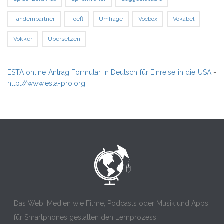
Tandempartner
Toefl
Umfrage
Vocbox
Vokabel
Vokker
Übersetzen
ESTA online Antrag Formular in Deutsch für Einreise in die USA
-
http://www.esta-pro.org
Das Web, Medien wie Filme, Podcasts oder Musik und Apps
für Smartphones gestalten den Lernprozess