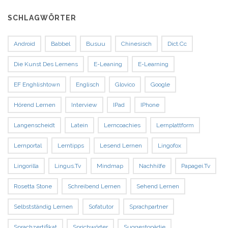
SCHLAGWÖRTER
Android
Babbel
Busuu
Chinesisch
Dict.cc
Die Kunst Des Lernens
E-Leaning
E-Learning
EF Enghlishtown
Englisch
Glovico
Google
Hörend Lernen
Interview
IPad
IPhone
Langenscheidt
Latein
Lerncoachies
Lernplattform
Lernportal
Lerntipps
Lesend Lernen
Lingofox
Lingorilla
Lingus.tv
Mindmap
Nachhilfe
Papagei.tv
Rosetta Stone
Schreibend Lernen
Sehend Lernen
Selbstständig Lernen
Sofatutor
Sprachpartner
Sprachzertifikat
Sprichwörter
Suggestopädie