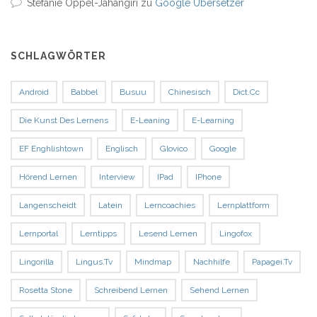
Stefanie Oppel-Jahangiri
zu
Google Übersetzer
SCHLAGWÖRTER
Android
Babbel
Busuu
Chinesisch
Dict.cc
Die Kunst Des Lernens
E-Leaning
E-Learning
EF Enghlishtown
Englisch
Glovico
Google
Hörend Lernen
Interview
IPad
IPhone
Langenscheidt
Latein
Lerncoachies
Lernplattform
Lernportal
Lerntipps
Lesend Lernen
Lingofox
Lingorilla
Lingus.tv
Mindmap
Nachhilfe
Papagei.tv
Rosetta Stone
Schreibend Lernen
Sehend Lernen