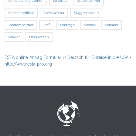
Selbstständig Lernen
Sofatutor
Sprachpartner
Sprachzertifikat
Sprichwörter
Suggestopädie
Tandempartner
Toefl
Umfrage
Vocbox
Vokabel
Vokker
Übersetzen
ESTA online Antrag Formular in Deutsch für Einreise in die USA
-
http://www.esta-pro.org