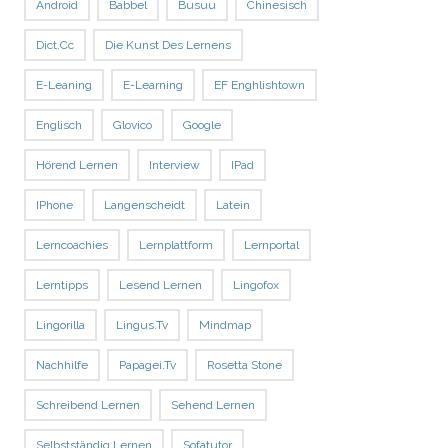
Android
Babbel
Busuu
Chinesisch
Dict.cc
Die Kunst Des Lernens
E-Leaning
E-Learning
EF Enghlishtown
Englisch
Glovico
Google
Hörend Lernen
Interview
IPad
IPhone
Langenscheidt
Latein
Lerncoachies
Lernplattform
Lernportal
Lerntipps
Lesend Lernen
Lingofox
Lingorilla
Lingus.tv
Mindmap
Nachhilfe
Papagei.tv
Rosetta Stone
Schreibend Lernen
Sehend Lernen
Selbstständig Lernen
Sofatutor