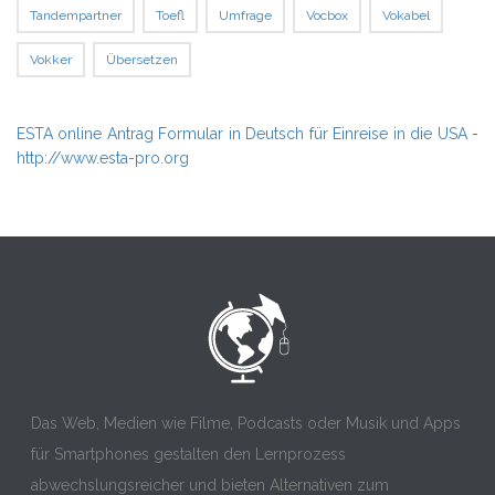
Tandempartner
Toefl
Umfrage
Vocbox
Vokabel
Vokker
Übersetzen
ESTA online Antrag Formular in Deutsch für Einreise in die USA
-
http://www.esta-pro.org
Das Web, Medien wie Filme, Podcasts oder Musik und Apps
für Smartphones gestalten den Lernprozess
abwechslungsreicher und bieten Alternativen zum