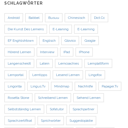
SCHLAGWÖRTER
Android
Babbel
Busuu
Chinesisch
Dict.cc
Die Kunst Des Lernens
E-Leaning
E-Learning
EF Enghlishtown
Englisch
Glovico
Google
Hörend Lernen
Interview
IPad
IPhone
Langenscheidt
Latein
Lerncoachies
Lernplattform
Lernportal
Lerntipps
Lesend Lernen
Lingofox
Lingorilla
Lingus.tv
Mindmap
Nachhilfe
Papagei.tv
Rosetta Stone
Schreibend Lernen
Sehend Lernen
Selbstständig Lernen
Sofatutor
Sprachpartner
Sprachzertifikat
Sprichwörter
Suggestopädie