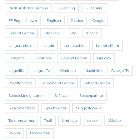
Die Kunst Des Lernens
E-Leaning
E-Learning
EF Enghlishtown
Englisch
Glovico
Google
Hörend Lernen
Interview
IPad
IPhone
Langenscheidt
Latein
Lerncoachies
Lernplattform
Lernportal
Lerntipps
Lesend Lernen
Lingofox
Lingorilla
Lingus.tv
Mindmap
Nachhilfe
Papagei.tv
Rosetta Stone
Schreibend Lernen
Sehend Lernen
Selbstständig Lernen
Sofatutor
Sprachpartner
Sprachzertifikat
Sprichwörter
Suggestopädie
Tandempartner
Toefl
Umfrage
Vocbox
Vokabel
Vokker
Übersetzen