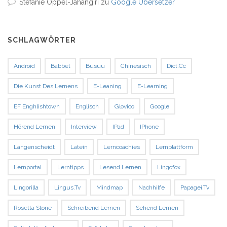
Stefanie Oppel-Jahangiri
zu
Google Übersetzer
SCHLAGWÖRTER
Android
Babbel
Busuu
Chinesisch
Dict.cc
Die Kunst Des Lernens
E-Leaning
E-Learning
EF Enghlishtown
Englisch
Glovico
Google
Hörend Lernen
Interview
IPad
IPhone
Langenscheidt
Latein
Lerncoachies
Lernplattform
Lernportal
Lerntipps
Lesend Lernen
Lingofox
Lingorilla
Lingus.tv
Mindmap
Nachhilfe
Papagei.tv
Rosetta Stone
Schreibend Lernen
Sehend Lernen