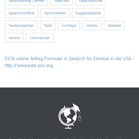
Selbstständig Lernen
Sofatutor
Sprachpartner
Sprachzertifikat
Sprichwörter
Suggestopädie
Tandempartner
Toefl
Umfrage
Vocbox
Vokabel
Vokker
Übersetzen
ESTA online Antrag Formular in Deutsch für Einreise in die USA
-
http://www.esta-pro.org