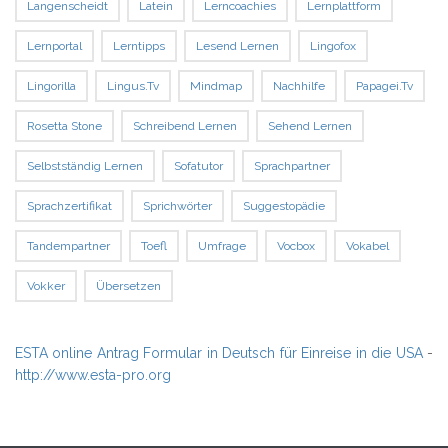
Langenscheidt
Latein
Lerncoachies
Lernplattform
Lernportal
Lerntipps
Lesend Lernen
Lingofox
Lingorilla
Lingus.tv
Mindmap
Nachhilfe
Papagei.tv
Rosetta Stone
Schreibend Lernen
Sehend Lernen
Selbstständig Lernen
Sofatutor
Sprachpartner
Sprachzertifikat
Sprichwörter
Suggestopädie
Tandempartner
Toefl
Umfrage
Vocbox
Vokabel
Vokker
Übersetzen
ESTA online Antrag Formular in Deutsch für Einreise in die USA
-
http://www.esta-pro.org