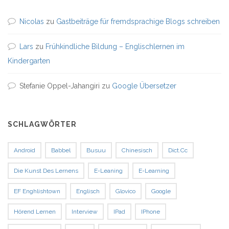
Nicolas
zu
Gastbeiträge für fremdsprachige Blogs schreiben
Lars
zu
Frühkindliche Bildung – Englischlernen im
Kindergarten
Stefanie Oppel-Jahangiri
zu
Google Übersetzer
SCHLAGWÖRTER
Android
Babbel
Busuu
Chinesisch
Dict.cc
Die Kunst Des Lernens
E-Leaning
E-Learning
EF Enghlishtown
Englisch
Glovico
Google
Hörend Lernen
Interview
IPad
IPhone