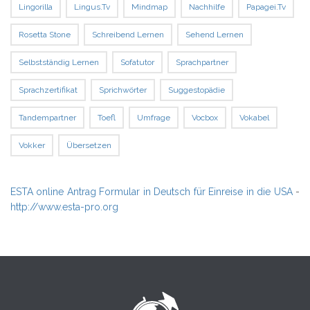
Lingorilla
Lingus.tv
Mindmap
Nachhilfe
Papagei.tv
Rosetta Stone
Schreibend Lernen
Sehend Lernen
Selbstständig Lernen
Sofatutor
Sprachpartner
Sprachzertifikat
Sprichwörter
Suggestopädie
Tandempartner
Toefl
Umfrage
Vocbox
Vokabel
Vokker
Übersetzen
ESTA online Antrag Formular in Deutsch für Einreise in die USA
-
http://www.esta-pro.org