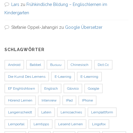
Lars
zu
Frühkindliche Bildung – Englischlernen im
Kindergarten
Stefanie Oppel-Jahangiri
zu
Google Übersetzer
SCHLAGWÖRTER
Android
Babbel
Busuu
Chinesisch
Dict.cc
Die Kunst Des Lernens
E-Leaning
E-Learning
EF Enghlishtown
Englisch
Glovico
Google
Hörend Lernen
Interview
IPad
IPhone
Langenscheidt
Latein
Lerncoachies
Lernplattform
Lernportal
Lerntipps
Lesend Lernen
Lingofox