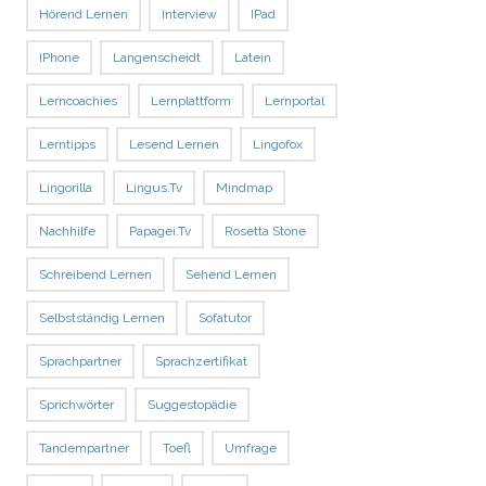
Hörend Lernen
Interview
IPad
IPhone
Langenscheidt
Latein
Lerncoachies
Lernplattform
Lernportal
Lerntipps
Lesend Lernen
Lingofox
Lingorilla
Lingus.tv
Mindmap
Nachhilfe
Papagei.tv
Rosetta Stone
Schreibend Lernen
Sehend Lernen
Selbstständig Lernen
Sofatutor
Sprachpartner
Sprachzertifikat
Sprichwörter
Suggestopädie
Tandempartner
Toefl
Umfrage