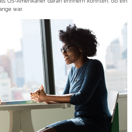
r als US-Amerikaner daran erinnern konnten, ob ein
ange war.