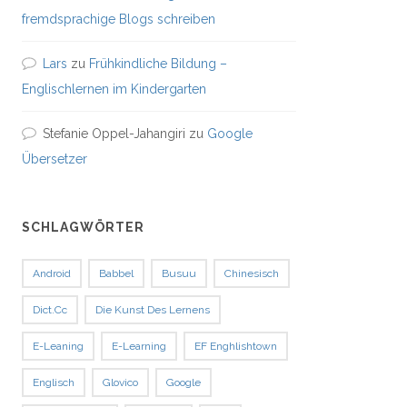
fremdsprachige Blogs schreiben
Lars
zu
Frühkindliche Bildung –
Englischlernen im Kindergarten
Stefanie Oppel-Jahangiri
zu
Google
Übersetzer
SCHLAGWÖRTER
Android
Babbel
Busuu
Chinesisch
Dict.cc
Die Kunst Des Lernens
E-Leaning
E-Learning
EF Enghlishtown
Englisch
Glovico
Google