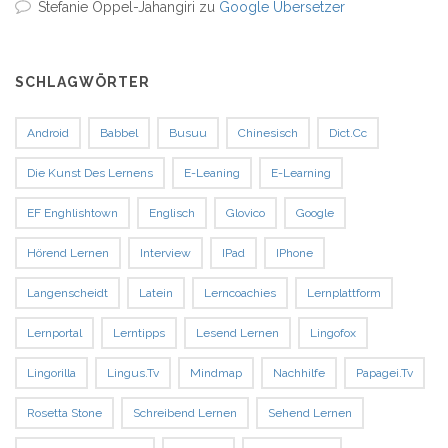
Stefanie Oppel-Jahangiri
zu
Google Übersetzer
SCHLAGWÖRTER
Android
Babbel
Busuu
Chinesisch
Dict.cc
Die Kunst Des Lernens
E-Leaning
E-Learning
EF Enghlishtown
Englisch
Glovico
Google
Hörend Lernen
Interview
IPad
IPhone
Langenscheidt
Latein
Lerncoachies
Lernplattform
Lernportal
Lerntipps
Lesend Lernen
Lingofox
Lingorilla
Lingus.tv
Mindmap
Nachhilfe
Papagei.tv
Rosetta Stone
Schreibend Lernen
Sehend Lernen