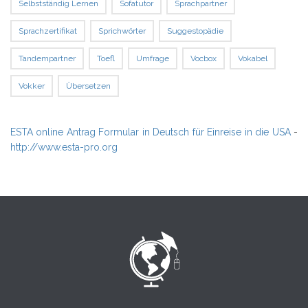
Selbstständig Lernen
Sofatutor
Sprachpartner
Sprachzertifikat
Sprichwörter
Suggestopädie
Tandempartner
Toefl
Umfrage
Vocbox
Vokabel
Vokker
Übersetzen
ESTA online Antrag Formular in Deutsch für Einreise in die USA
-
http://www.esta-pro.org