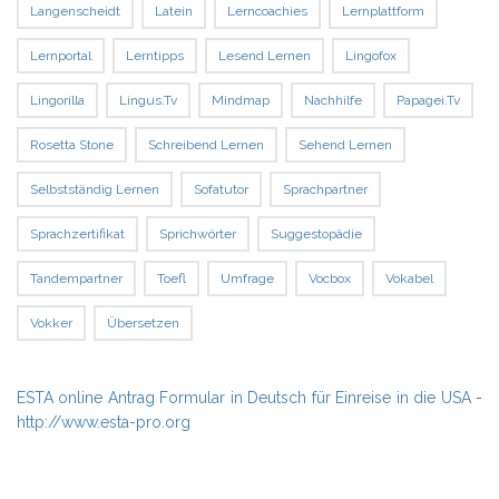
Langenscheidt
Latein
Lerncoachies
Lernplattform
Lernportal
Lerntipps
Lesend Lernen
Lingofox
Lingorilla
Lingus.tv
Mindmap
Nachhilfe
Papagei.tv
Rosetta Stone
Schreibend Lernen
Sehend Lernen
Selbstständig Lernen
Sofatutor
Sprachpartner
Sprachzertifikat
Sprichwörter
Suggestopädie
Tandempartner
Toefl
Umfrage
Vocbox
Vokabel
Vokker
Übersetzen
ESTA online Antrag Formular in Deutsch für Einreise in die USA
-
http://www.esta-pro.org