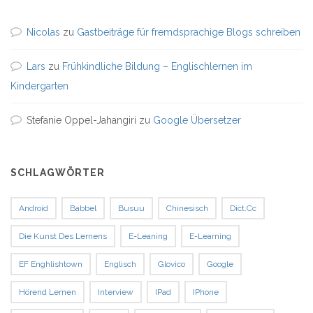
Nicolas
zu
Gastbeiträge für fremdsprachige Blogs schreiben
Lars
zu
Frühkindliche Bildung – Englischlernen im
Kindergarten
Stefanie Oppel-Jahangiri
zu
Google Übersetzer
SCHLAGWÖRTER
Android
Babbel
Busuu
Chinesisch
Dict.cc
Die Kunst Des Lernens
E-Leaning
E-Learning
EF Enghlishtown
Englisch
Glovico
Google
Hörend Lernen
Interview
IPad
IPhone