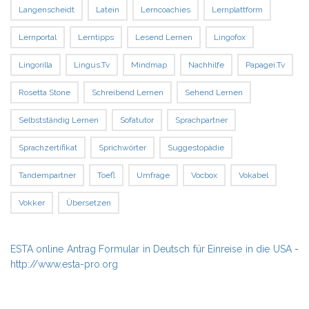
Langenscheidt
Latein
Lerncoachies
Lernplattform
Lernportal
Lerntipps
Lesend Lernen
Lingofox
Lingorilla
Lingus.tv
Mindmap
Nachhilfe
Papagei.tv
Rosetta Stone
Schreibend Lernen
Sehend Lernen
Selbstständig Lernen
Sofatutor
Sprachpartner
Sprachzertifikat
Sprichwörter
Suggestopädie
Tandempartner
Toefl
Umfrage
Vocbox
Vokabel
Vokker
Übersetzen
ESTA online Antrag Formular in Deutsch für Einreise in die USA
-
http://www.esta-pro.org