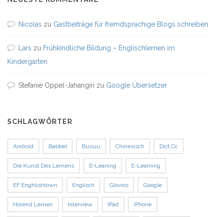
Nicolas
zu
Gastbeiträge für fremdsprachige Blogs schreiben
Lars
zu
Frühkindliche Bildung – Englischlernen im
Kindergarten
Stefanie Oppel-Jahangiri
zu
Google Übersetzer
SCHLAGWÖRTER
Android
Babbel
Busuu
Chinesisch
Dict.cc
Die Kunst Des Lernens
E-Leaning
E-Learning
EF Enghlishtown
Englisch
Glovico
Google
Hörend Lernen
Interview
IPad
IPhone