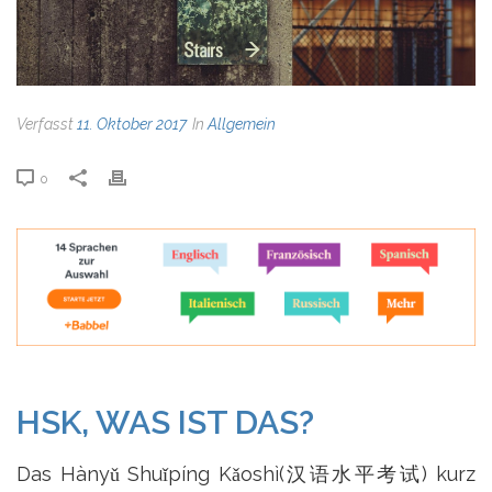
Verfasst
11. Oktober 2017
In
Allgemein
0
HSK, WAS IST DAS?
Das Hànyǔ Shuǐpíng Kǎoshì(汉语水平考试) kurz