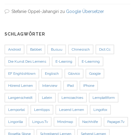
Stefanie Oppel-Jahangiri
zu
Google Übersetzer
SCHLAGWÖRTER
Android
Babbel
Busuu
Chinesisch
Dict.cc
Die Kunst Des Lernens
E-Leaning
E-Learning
EF Enghlishtown
Englisch
Glovico
Google
Hörend Lernen
Interview
IPad
IPhone
Langenscheidt
Latein
Lerncoachies
Lernplattform
Lernportal
Lerntipps
Lesend Lernen
Lingofox
Lingorilla
Lingus.tv
Mindmap
Nachhilfe
Papagei.tv
Rosetta Stone
Schreibend Lernen
Sehend Lernen