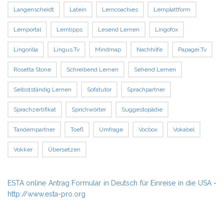
Langenscheidt
Latein
Lerncoachies
Lernplattform
Lernportal
Lerntipps
Lesend Lernen
Lingofox
Lingorilla
Lingus.tv
Mindmap
Nachhilfe
Papagei.tv
Rosetta Stone
Schreibend Lernen
Sehend Lernen
Selbstständig Lernen
Sofatutor
Sprachpartner
Sprachzertifikat
Sprichwörter
Suggestopädie
Tandempartner
Toefl
Umfrage
Vocbox
Vokabel
Vokker
Übersetzen
ESTA online Antrag Formular in Deutsch für Einreise in die USA
-
http://www.esta-pro.org