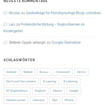
NEUESTE KOMMENTARE
Nicolas
zu
Gastbeiträge für fremdsprachige Blogs schreiben
Lars
zu
Frühkindliche Bildung – Englischlernen im
Kindergarten
Stefanie Oppel-Jahangiri
zu
Google Übersetzer
SCHLAGWÖRTER
Android
Babbel
Busuu
Chinesisch
Dict.cc
Die Kunst Des Lernens
E-Leaning
E-Learning
EF Enghlishtown
Englisch
Glovico
Google
Hörend Lernen
Interview
IPad
IPhone