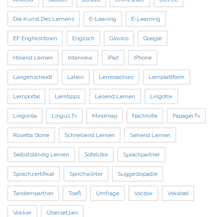
Die Kunst Des Lernens
E-Leaning
E-Learning
EF Enghlishtown
Englisch
Glovico
Google
Hörend Lernen
Interview
IPad
IPhone
Langenscheidt
Latein
Lerncoachies
Lernplattform
Lernportal
Lerntipps
Lesend Lernen
Lingofox
Lingorilla
Lingus.tv
Mindmap
Nachhilfe
Papagei.tv
Rosetta Stone
Schreibend Lernen
Sehend Lernen
Selbstständig Lernen
Sofatutor
Sprachpartner
Sprachzertifikat
Sprichwörter
Suggestopädie
Tandempartner
Toefl
Umfrage
Vocbox
Vokabel
Vokker
Übersetzen