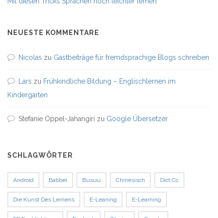
Mit diesen Tricks Sprachen noch leichter lernen
NEUESTE KOMMENTARE
Nicolas
zu
Gastbeiträge für fremdsprachige Blogs schreiben
Lars
zu
Frühkindliche Bildung – Englischlernen im
Kindergarten
Stefanie Oppel-Jahangiri
zu
Google Übersetzer
SCHLAGWÖRTER
Android
Babbel
Busuu
Chinesisch
Dict.cc
Die Kunst Des Lernens
E-Leaning
E-Learning