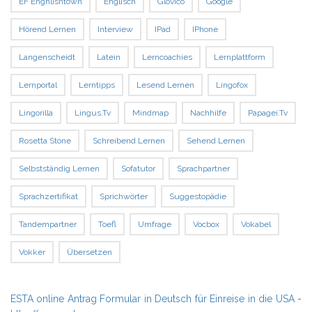
EF Enghlishtown
Englisch
Glovico
Google
Hörend Lernen
Interview
IPad
IPhone
Langenscheidt
Latein
Lerncoachies
Lernplattform
Lernportal
Lerntipps
Lesend Lernen
Lingofox
Lingorilla
Lingus.tv
Mindmap
Nachhilfe
Papagei.tv
Rosetta Stone
Schreibend Lernen
Sehend Lernen
Selbstständig Lernen
Sofatutor
Sprachpartner
Sprachzertifikat
Sprichwörter
Suggestopädie
Tandempartner
Toefl
Umfrage
Vocbox
Vokabel
Vokker
Übersetzen
ESTA online Antrag Formular in Deutsch für Einreise in die USA
-