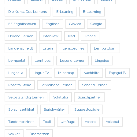
Die Kunst Des Lernens
E-Leaning
E-Learning
EF Enghlishtown
Englisch
Glovico
Google
Hörend Lernen
Interview
IPad
IPhone
Langenscheidt
Latein
Lerncoachies
Lernplattform
Lernportal
Lerntipps
Lesend Lernen
Lingofox
Lingorilla
Lingus.tv
Mindmap
Nachhilfe
Papagei.tv
Rosetta Stone
Schreibend Lernen
Sehend Lernen
Selbstständig Lernen
Sofatutor
Sprachpartner
Sprachzertifikat
Sprichwörter
Suggestopädie
Tandempartner
Toefl
Umfrage
Vocbox
Vokabel
Vokker
Übersetzen