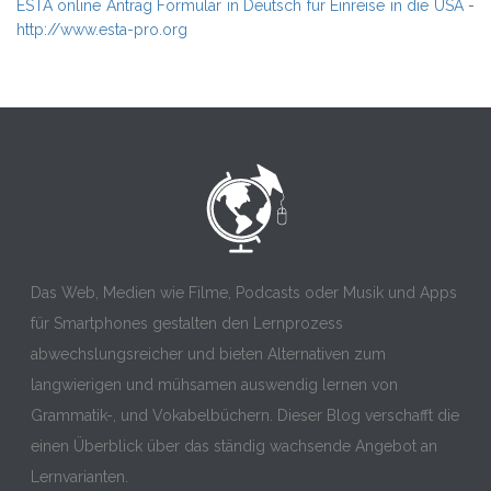
ESTA online Antrag Formular in Deutsch für Einreise in die USA
-
http://www.esta-pro.org
Das Web, Medien wie Filme, Podcasts oder Musik und Apps
für Smartphones gestalten den Lernprozess
abwechslungsreicher und bieten Alternativen zum
langwierigen und mühsamen auswendig lernen von
Grammatik-, und Vokabelbüchern. Dieser Blog verschafft die
einen Überblick über das ständig wachsende Angebot an
Lernvarianten.