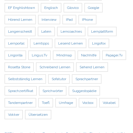
EF Enghlishtown
Englisch
Glovico
Google
Hörend Lernen
Interview
IPad
IPhone
Langenscheidt
Latein
Lerncoachies
Lernplattform
Lernportal
Lerntipps
Lesend Lernen
Lingofox
Lingorilla
Lingus.tv
Mindmap
Nachhilfe
Papagei.tv
Rosetta Stone
Schreibend Lernen
Sehend Lernen
Selbstständig Lernen
Sofatutor
Sprachpartner
Sprachzertifikat
Sprichwörter
Suggestopädie
Tandempartner
Toefl
Umfrage
Vocbox
Vokabel
Vokker
Übersetzen