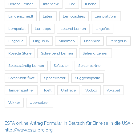
Hörend Lernen
Interview
IPad
IPhone
Langenscheidt
Latein
Lerncoachies
Lernplattform
Lernportal
Lerntipps
Lesend Lernen
Lingofox
Lingorilla
Lingus.tv
Mindmap
Nachhilfe
Papagei.tv
Rosetta Stone
Schreibend Lernen
Sehend Lernen
Selbstständig Lernen
Sofatutor
Sprachpartner
Sprachzertifikat
Sprichwörter
Suggestopädie
Tandempartner
Toefl
Umfrage
Vocbox
Vokabel
Vokker
Übersetzen
ESTA online Antrag Formular in Deutsch für Einreise in die USA
-
http://www.esta-pro.org