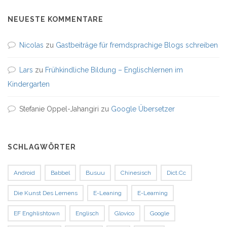
NEUESTE KOMMENTARE
Nicolas
zu
Gastbeiträge für fremdsprachige Blogs schreiben
Lars
zu
Frühkindliche Bildung – Englischlernen im
Kindergarten
Stefanie Oppel-Jahangiri
zu
Google Übersetzer
SCHLAGWÖRTER
Android
Babbel
Busuu
Chinesisch
Dict.cc
Die Kunst Des Lernens
E-Leaning
E-Learning
EF Enghlishtown
Englisch
Glovico
Google