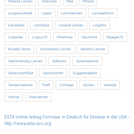
Hörend Lernen
Interview
IPad
IPhone
Langenscheidt
Latein
Lerncoachies
Lernplattform
Lernportal
Lerntipps
Lesend Lernen
Lingofox
Lingorilla
Lingus.tv
Mindmap
Nachhilfe
Papagei.tv
Rosetta Stone
Schreibend Lernen
Sehend Lernen
Selbstständig Lernen
Sofatutor
Sprachpartner
Sprachzertifikat
Sprichwörter
Suggestopädie
Tandempartner
Toefl
Umfrage
Vocbox
Vokabel
Vokker
Übersetzen
ESTA online Antrag Formular in Deutsch für Einreise in die USA
-
http://www.esta-pro.org