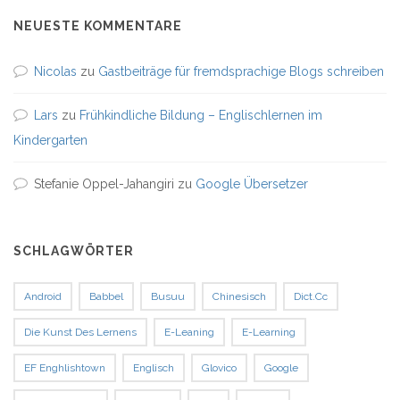
NEUESTE KOMMENTARE
Nicolas
zu
Gastbeiträge für fremdsprachige Blogs schreiben
Lars
zu
Frühkindliche Bildung – Englischlernen im
Kindergarten
Stefanie Oppel-Jahangiri
zu
Google Übersetzer
SCHLAGWÖRTER
Android
Babbel
Busuu
Chinesisch
Dict.cc
Die Kunst Des Lernens
E-Leaning
E-Learning
EF Enghlishtown
Englisch
Glovico
Google