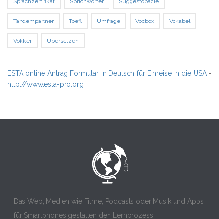
Sprachzertifikat
Sprichwörter
Suggestopädie
Tandempartner
Toefl
Umfrage
Vocbox
Vokabel
Vokker
Übersetzen
ESTA online Antrag Formular in Deutsch für Einreise in die USA
-
http://www.esta-pro.org
Das Web, Medien wie Filme, Podcasts oder Musik und Apps
für Smartphones gestalten den Lernprozess