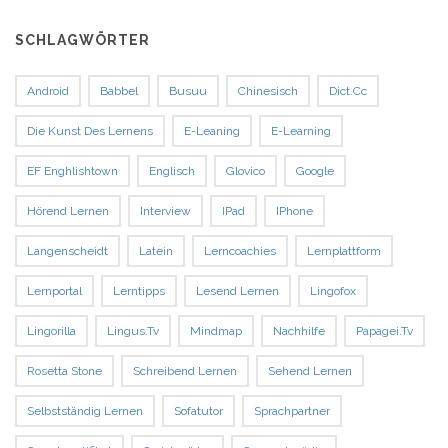
SCHLAGWÖRTER
Android
Babbel
Busuu
Chinesisch
Dict.cc
Die Kunst Des Lernens
E-Leaning
E-Learning
EF Enghlishtown
Englisch
Glovico
Google
Hörend Lernen
Interview
IPad
IPhone
Langenscheidt
Latein
Lerncoachies
Lernplattform
Lernportal
Lerntipps
Lesend Lernen
Lingofox
Lingorilla
Lingus.tv
Mindmap
Nachhilfe
Papagei.tv
Rosetta Stone
Schreibend Lernen
Sehend Lernen
Selbstständig Lernen
Sofatutor
Sprachpartner