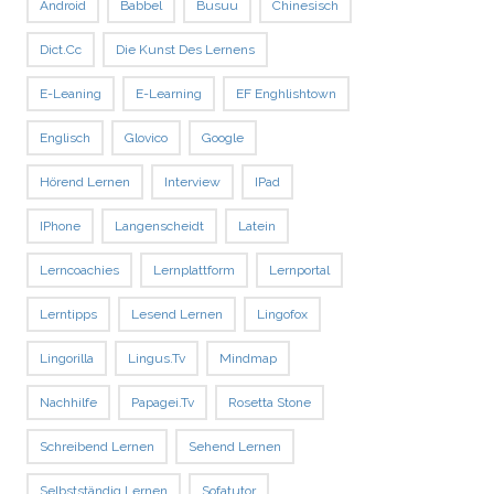
Android
Babbel
Busuu
Chinesisch
Dict.cc
Die Kunst Des Lernens
E-Leaning
E-Learning
EF Enghlishtown
Englisch
Glovico
Google
Hörend Lernen
Interview
IPad
IPhone
Langenscheidt
Latein
Lerncoachies
Lernplattform
Lernportal
Lerntipps
Lesend Lernen
Lingofox
Lingorilla
Lingus.tv
Mindmap
Nachhilfe
Papagei.tv
Rosetta Stone
Schreibend Lernen
Sehend Lernen
Selbstständig Lernen
Sofatutor