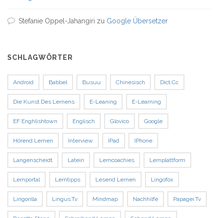
Stefanie Oppel-Jahangiri
zu
Google Übersetzer
SCHLAGWÖRTER
Android
Babbel
Busuu
Chinesisch
Dict.cc
Die Kunst Des Lernens
E-Leaning
E-Learning
EF Enghlishtown
Englisch
Glovico
Google
Hörend Lernen
Interview
IPad
IPhone
Langenscheidt
Latein
Lerncoachies
Lernplattform
Lernportal
Lerntipps
Lesend Lernen
Lingofox
Lingorilla
Lingus.tv
Mindmap
Nachhilfe
Papagei.tv