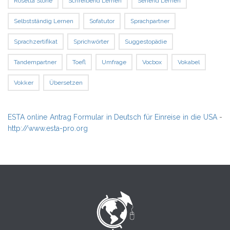
Rosetta Stone
Schreibend Lernen
Sehend Lernen
Selbstständig Lernen
Sofatutor
Sprachpartner
Sprachzertifikat
Sprichwörter
Suggestopädie
Tandempartner
Toefl
Umfrage
Vocbox
Vokabel
Vokker
Übersetzen
ESTA online Antrag Formular in Deutsch für Einreise in die USA
-
http://www.esta-pro.org