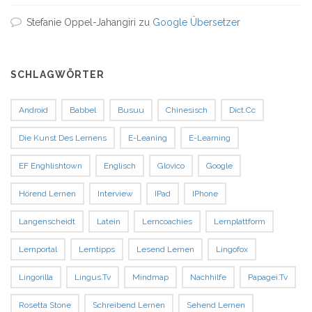
Stefanie Oppel-Jahangiri
zu
Google Übersetzer
SCHLAGWÖRTER
Android
Babbel
Busuu
Chinesisch
Dict.cc
Die Kunst Des Lernens
E-Leaning
E-Learning
EF Enghlishtown
Englisch
Glovico
Google
Hörend Lernen
Interview
IPad
IPhone
Langenscheidt
Latein
Lerncoachies
Lernplattform
Lernportal
Lerntipps
Lesend Lernen
Lingofox
Lingorilla
Lingus.tv
Mindmap
Nachhilfe
Papagei.tv
Rosetta Stone
Schreibend Lernen
Sehend Lernen