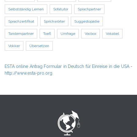
Selbstständig Lernen
Sofatutor
Sprachpartner
Sprachzertifikat
Sprichwörter
Suggestopädie
Tandempartner
Toefl
Umfrage
Vocbox
Vokabel
Vokker
Übersetzen
ESTA online Antrag Formular in Deutsch für Einreise in die USA
-
http://www.esta-pro.org