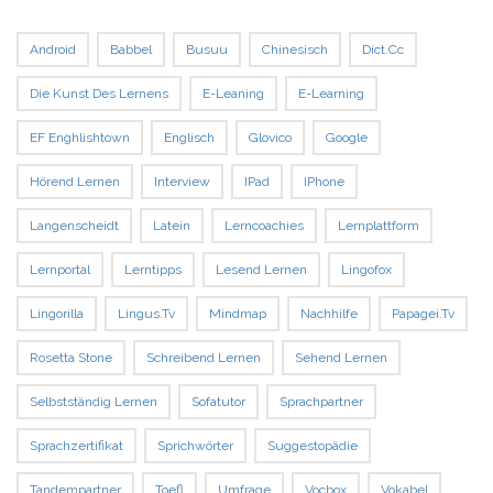
Android
Babbel
Busuu
Chinesisch
Dict.cc
Die Kunst Des Lernens
E-Leaning
E-Learning
EF Enghlishtown
Englisch
Glovico
Google
Hörend Lernen
Interview
IPad
IPhone
Langenscheidt
Latein
Lerncoachies
Lernplattform
Lernportal
Lerntipps
Lesend Lernen
Lingofox
Lingorilla
Lingus.tv
Mindmap
Nachhilfe
Papagei.tv
Rosetta Stone
Schreibend Lernen
Sehend Lernen
Selbstständig Lernen
Sofatutor
Sprachpartner
Sprachzertifikat
Sprichwörter
Suggestopädie
Tandempartner
Toefl
Umfrage
Vocbox
Vokabel