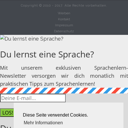
Copyright © 2010 - 2017. Alle Rechte vorbehalten.
Werben
Kontakt
Impressum
Datenschutz
Du lernst eine Sprache?
Mit unserem exklusiven Sprachenlern-
Newsletter versorgen wir dich monatlich mit
praktischen Tipps zum Sprachenlernen!
LOS!
Diese Seite verwendet Cookies.
Mehr Informationen