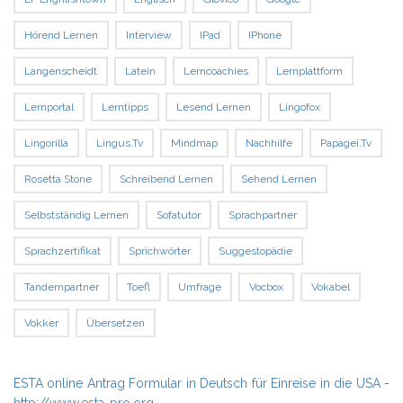
Hörend Lernen
Interview
IPad
IPhone
Langenscheidt
Latein
Lerncoachies
Lernplattform
Lernportal
Lerntipps
Lesend Lernen
Lingofox
Lingorilla
Lingus.tv
Mindmap
Nachhilfe
Papagei.tv
Rosetta Stone
Schreibend Lernen
Sehend Lernen
Selbstständig Lernen
Sofatutor
Sprachpartner
Sprachzertifikat
Sprichwörter
Suggestopädie
Tandempartner
Toefl
Umfrage
Vocbox
Vokabel
Vokker
Übersetzen
ESTA online Antrag Formular in Deutsch für Einreise in die USA
-