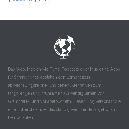
http://www.esta-pro.org
Das Web, Medien wie Filme, Podcasts oder Musik und Apps
für Smartphones gestalten den Lernprozess
abwechslungsreicher und bieten Alternativen zum
langwierigen und mühsamen auswendig lernen von
Grammatik-, und Vokabelbüchern. Dieser Blog verschafft die
einen Überblick über das ständig wachsende Angebot an
Lernvarianten.