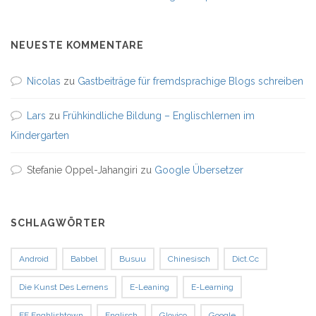
NEUESTE KOMMENTARE
Nicolas
zu
Gastbeiträge für fremdsprachige Blogs schreiben
Lars
zu
Frühkindliche Bildung – Englischlernen im
Kindergarten
Stefanie Oppel-Jahangiri
zu
Google Übersetzer
SCHLAGWÖRTER
Android
Babbel
Busuu
Chinesisch
Dict.cc
Die Kunst Des Lernens
E-Leaning
E-Learning
EF Enghlishtown
Englisch
Glovico
Google