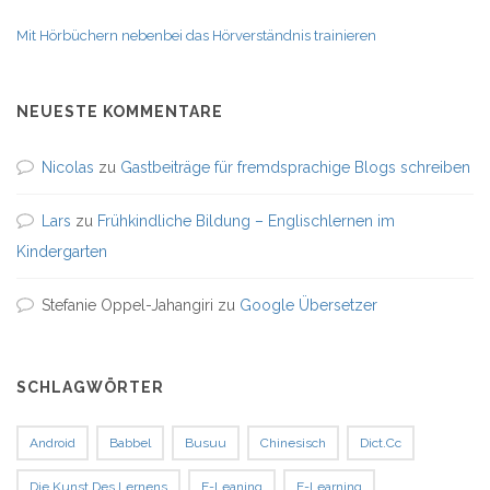
Mit Hörbüchern nebenbei das Hörverständnis trainieren
NEUESTE KOMMENTARE
Nicolas
zu
Gastbeiträge für fremdsprachige Blogs schreiben
Lars
zu
Frühkindliche Bildung – Englischlernen im
Kindergarten
Stefanie Oppel-Jahangiri
zu
Google Übersetzer
SCHLAGWÖRTER
Android
Babbel
Busuu
Chinesisch
Dict.cc
Die Kunst Des Lernens
E-Leaning
E-Learning