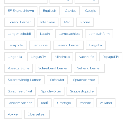
EF Enghlishtown
Englisch
Glovico
Google
Hörend Lernen
Interview
IPad
IPhone
Langenscheidt
Latein
Lerncoachies
Lernplattform
Lernportal
Lerntipps
Lesend Lernen
Lingofox
Lingorilla
Lingus.tv
Mindmap
Nachhilfe
Papagei.tv
Rosetta Stone
Schreibend Lernen
Sehend Lernen
Selbstständig Lernen
Sofatutor
Sprachpartner
Sprachzertifikat
Sprichwörter
Suggestopädie
Tandempartner
Toefl
Umfrage
Vocbox
Vokabel
Vokker
Übersetzen