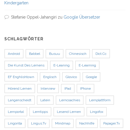
Kindergarten
Stefanie Oppel-Jahangiri
zu
Google Übersetzer
SCHLAGWÖRTER
Android
Babbel
Busuu
Chinesisch
Dict.cc
Die Kunst Des Lernens
E-Leaning
E-Learning
EF Enghlishtown
Englisch
Glovico
Google
Hörend Lernen
Interview
IPad
IPhone
Langenscheidt
Latein
Lerncoachies
Lernplattform
Lernportal
Lerntipps
Lesend Lernen
Lingofox
Lingorilla
Lingus.tv
Mindmap
Nachhilfe
Papagei.tv