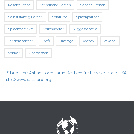
Rosetta Stone
Schreibend Lernen
Sehend Lernen
Selbstständig Lernen
Sofatutor
Sprachpartner
Sprachzertifikat
Sprichwörter
Suggestopädie
Tandempartner
Toefl
Umfrage
Vocbox
Vokabel
Vokker
Übersetzen
ESTA online Antrag Formular in Deutsch für Einreise in die USA
-
http://www.esta-pro.org