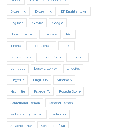
Dict.cc
Die Kunst Des Lernens
E-Leaning
E-Learning
EF Enghlishtown
Englisch
Glovico
Google
Hörend Lernen
Interview
IPad
IPhone
Langenscheidt
Latein
Lerncoachies
Lernplattform
Lernportal
Lerntipps
Lesend Lernen
Lingofox
Lingorilla
Lingus.tv
Mindmap
Nachhilfe
Papagei.tv
Rosetta Stone
Schreibend Lernen
Sehend Lernen
Selbstständig Lernen
Sofatutor
Sprachpartner
Sprachzertifikat