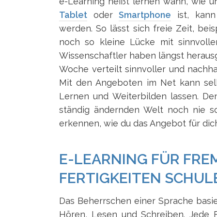
e-Learning heißt lernen wann, wie un
Tablet
oder
Smartphone
ist, kann
werden. So lässt sich freie Zeit, be
noch so kleine Lücke mit sinnvoll
Wissenschaftler haben längst herausg
Woche verteilt sinnvoller und nachh
Mit den Angeboten im Net kann sel
Lernen und Weiterbilden lassen. De
ständig ändernden Welt noch nie so 
erkennen, wie du das Angebot für dic
E-LEARNING FÜR FREM
FERTIGKEITEN SCHUL
Das Beherrschen einer Sprache basier
Hören, Lesen und Schreiben. Jede F