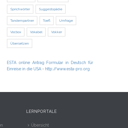
Sprichwörter
Suggestopädie
Tandempartner
Toefl
Umfrage
Vocbox
Vokabel
Vokker
Übersetzen
ESTA online Antrag Formular in Deutsch für
Einreise in die USA
-
http://www.esta-pro.org
LERNPORTALE
en
Übersicht