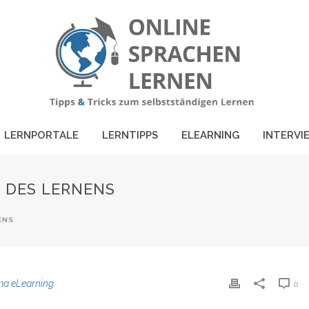
LERNPORTALE
LERNTIPPS
ELEARNING
INTERVI
T DES LERNENS
ENS
ma eLearning
0